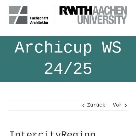
Zum
Inhalt
springen
Archicup WS
24/25
Zurück
Vor
IntercityRegion