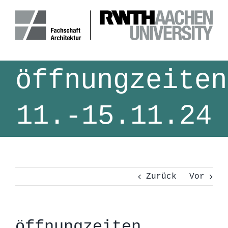
Zum
Inhalt
springen
öffnungzeiten
11.-15.11.24
Zurück
Vor
öffnungzeiten