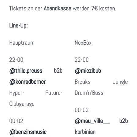
Tickets an der
Abendkasse
werden
7€
kosten.
Line-Up:
Hauptraum
NoxBox
22-00
22-00
@thilo.preuss
b2b
@miezibub
@konradberner
Breaks Jungle
Hyper- Future-
Drum’n’Bass
Clubgarage
00-02
00-02
@mau_villa__
b2b
@benzinsmusic
korbinian