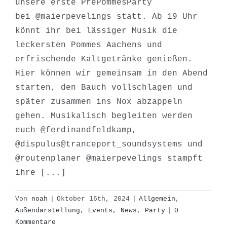
unsere erste PrePommesParty
bei @maierpevelings statt. Ab 19 Uhr
könnt ihr bei lässiger Musik die
leckersten Pommes Aachens und
erfrischende Kaltgetränke genießen.
Hier können wir gemeinsam in den Abend
starten, den Bauch vollschlagen und
später zusammen ins Nox abzappeln
gehen. Musikalisch begleiten werden
euch @ferdinandfeldkamp,
@dispulus@tranceport_soundsystems und
@routenplaner @maierpevelings stampft
ihre [...]
Von
noah
|
Oktober 16th, 2024
|
Allgemein
,
Außendarstellung
,
Events
,
News
,
Party
|
0
Architektenparty im
Kommentare