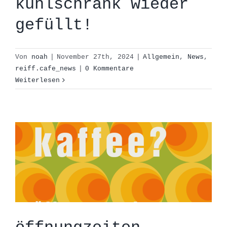
kühlschrank wieder
gefüllt!
Von
noah
|
November 27th, 2024
|
Allgemein
,
News
,
reiff.cafe_news
|
0 Kommentare
öffnungzeiten
Weiterlesen
21.-25.10.24
Allgemein
News
reiff.cafe_news