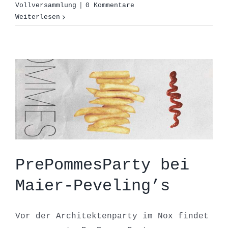
PrePommesParty bei
Vollversammlung
|
0 Kommentare
Weiterlesen
Maier-Peveling’s
Allgemein
Außendarstellung
Events
News
Party
PrePommesParty bei
Maier-Peveling’s
Vor der Architektenparty im Nox findet