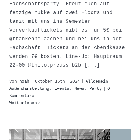
Fachschaftsparty. Freut euch auf
fetzige Mukke auf zwei Floors und
tanzt mit uns ins Semester!
Vorverkauftickets gibt es für 5€ bei
@frankenne_aachen und bei uns in der
Fachschaft. Tickets an der Abendkasse
werden 7€ kosten. Line-Up: Hauptraum
22-00 @thilo.preuss b2b [...]
Von
noah
|
Oktober 16th, 2024
|
Allgemein
,
Außendarstellung
,
Events
,
News
,
Party
|
0
Kommentare
öffnungzeiten
Weiterlesen
14.-18.10.24
Allgemein
News
reiff.cafe_news