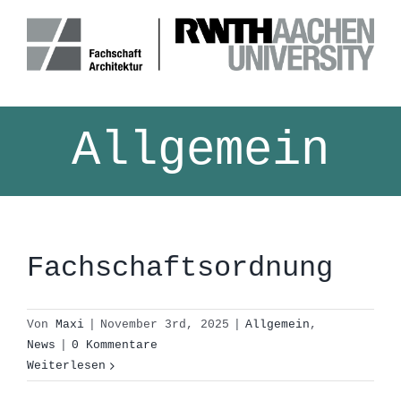
Zum
Inhalt
springen
Allgemein
Fachschaftsordnung
Von
Maxi
|
November 3rd, 2025
|
Allgemein
,
News
|
0 Kommentare
Weiterlesen