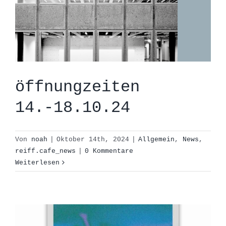
öffnungzeiten
14.-18.10.24
Von
noah
|
Oktober 14th, 2024
|
Allgemein
,
News
,
Baum Week während
reiff.cafe_news
|
0 Kommentare
der Ersti-Woche
Weiterlesen
2024
Allgemein
Außendarstellung
Einführungswoche
Events
News
Party