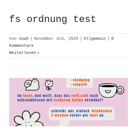
fs ordnung test
Von
noah
|
November 3rd, 2025
|
Allgemein
|
0
Kommentare
Weiterlesen
liebe lehrstühle,
Allgemein
News
reiff.cafe_news