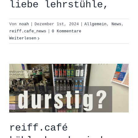
liebe lehrstühle,
Von
noah
|
Dezember 1st, 2024
|
Allgemein
,
News
,
reiff.café
reiff.cafe_news
|
0 Kommentare
Weiterlesen
kühlschrank wieder
gefüllt!
Allgemein
News
reiff.cafe_news
reiff.café