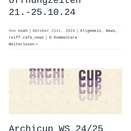
öffnungzeiten
21.-25.10.24
Von
noah
|
Oktober 21st, 2024
|
Allgemein
,
News
,
reiff.cafe_news
|
0 Kommentare
Archicup WS 24/25
Weiterlesen
Allgemein
Außendarstellung
Fakultät
News
Projekte
Vollversammlung
Archicup WS 24/25